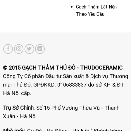
Gạch Thảm Lát Nền
Theo Yêu Cầu
© 2015 GẠCH THẢM THỦ ĐÔ - THUDOCERAMIC
.
Công Ty Cổ phần Đầu tư Sản xuất & Dịch vụ Thương
mại Thủ Đô. GPĐKKD: 0106833837 do sở KH & ĐT
Hà Nội cấp.
Trụ Sở Chính
: Số 15 Phố Vương Thừa Vũ - Thanh
Xuân - Hà Nội
Nhà máy
: Cự Đà - Hà Đông - Hà Nội ( Khách hàng