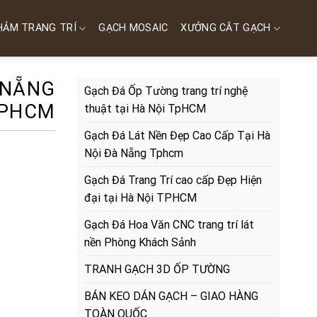
HẢM TRANG TRÍ
GẠCH MOSAIC
XƯỞNG CẮT GẠCH
 NẴNG
Gạch Đá Ốp Tường trang trí nghệ
PHCM
thuật tại Hà Nội TpHCM
Gạch Đá Lát Nền Đẹp Cao Cấp Tại Hà
Nội Đà Nẵng Tphcm
Gạch Đá Trang Trí cao cấp Đẹp Hiện
đại tại Hà Nội TPHCM
Gạch Đá Hoa Văn CNC trang trí lát
nền Phòng Khách Sảnh
TRANH GẠCH 3D ỐP TƯỜNG
BÁN KEO DÁN GẠCH – GIAO HÀNG
TOÀN QUỐC