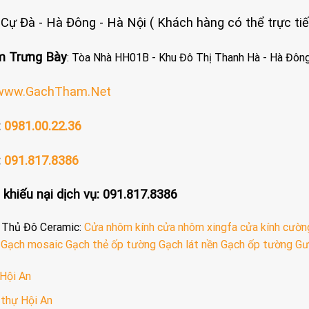
: Cự Đà - Hà Đông - Hà Nội ( Khách hàng có thể trực t
 Trưng Bày
: Tòa Nhà HH01B - Khu Đô Thị Thanh Hà - Hà Đông
www.GachTham.Net
:
0981.00.22.36
:
091.817.8386
 khiếu nại dịch vụ: 091.817.8386
a Thủ Đô Ceramic:
Cửa nhôm kính
cửa nhôm xingfa
cửa kính cườn
Gạch mosaic
Gạch thẻ ốp tường
Gạch lát nền
Gạch ốp tường
Gư
Hội An
 thự Hội An