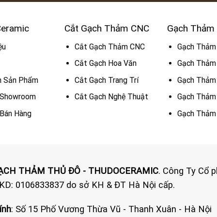
Ceramic
Cắt Gạch Thảm CNC
Gạch Thảm
ệu
Cắt Gạch Thảm CNC
Gạch Thảm
Cắt Gạch Hoa Văn
Gạch Thảm 
h Sản Phẩm
Cắt Gạch Trang Trí
Gạch Thảm
ệ Showroom
Cắt Gạch Nghệ Thuật
Gạch Thảm
 Bán Hàng
Gạch Thảm 
GẠCH THẢM THỦ ĐÔ - THUDOCERAMIC
. Công Ty Cổ 
KD: 0106833837 do sở KH & ĐT Hà Nội cấp.
ính
: Số 15 Phố Vương Thừa Vũ - Thanh Xuân - Hà Nội