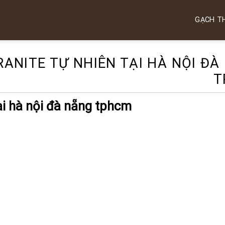
GẠCH T
ANITE TỰ NHIÊN TẠI HÀ NỘI ĐÀ
T
ại hà nội đà nẵng tphcm