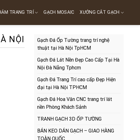
HẢM TRANG TRÍ
GẠCH MOSAIC
XƯỞNG CẮT GẠCH
À NỘI
Gạch Đá Ốp Tường trang trí nghệ
thuật tại Hà Nội TpHCM
Gạch Đá Lát Nền Đẹp Cao Cấp Tại Hà
Nội Đà Nẵng Tphcm
Gạch Đá Trang Trí cao cấp Đẹp Hiện
đại tại Hà Nội TPHCM
Gạch Đá Hoa Văn CNC trang trí lát
nền Phòng Khách Sảnh
TRANH GẠCH 3D ỐP TƯỜNG
BÁN KEO DÁN GẠCH – GIAO HÀNG
TOÀN QUỐC