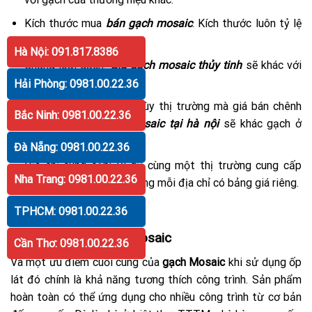
Kích thước mua
bán gạch mosaic
. Kích thước luôn tỷ lệ
thuận cùng giá bán.
Hà Nội: 091.817.8386
Chủng loại gạch.
Giá gạch mosaic thủy tinh
sẽ khác với
gạch men, gạch đá
Hải Phòng: 0981.00.22.36
Phân khúc thị trường. Tùy thị trường mà giá bán chênh
Bắc Ninh: 0981.00.22.36
lệch. Theo đó
gạch mosaic tại hà nội
sẽ khác gạch ở
tỉnh khác.
Đà Nẵng: 0981.00.22.36
Địa chỉ cung cấp: Ví dụ cùng một thị trường cung cấp
Nha Trang: 0981.00.22.36
gạch mosaic tphcm
nhưng mỗi địa chỉ có bảng giá riêng.
…
TPHCM: 0981.00.22.36
Ứng dụng của gạch Mosaic
Cần Thơ: 0981.00.22.36
Và một ưu điểm cuối cùng của
gạch Mosaic
khi sử dụng ốp
lát đó chính là khả năng tương thích công trình. Sản phẩm
hoàn toàn có thể ứng dụng cho nhiều công trình từ cơ bản