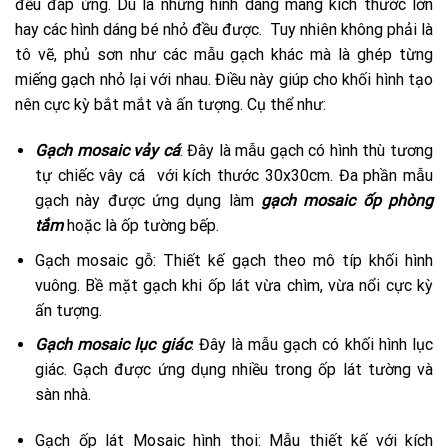
đều đáp ứng. Dù là những hình dáng mang kích thước lớn
hay các hình dáng bé nhỏ đều được. Tuy nhiên không phải là
tô vẽ, phủ sơn như các mẫu gạch khác mà là ghép từng
miếng gạch nhỏ lại với nhau. Điều này giúp cho khối hình tạo
nên cực kỳ bắt mắt và ấn tượng. Cụ thể như:
Gạch mosaic vảy cá
: Đây là mẫu gạch có hình thù tương
tự chiếc vây cá với kích thước 30x30cm. Đa phần mẫu
gạch này được ứng dụng làm
gạch mosaic ốp phòng
tắm
hoặc là ốp tường bếp.
Gạch mosaic gỗ: Thiết kế gạch theo mô típ khối hình
vuông. Bề mặt gạch khi ốp lát vừa chìm, vừa nổi cực kỳ
ấn tượng.
Gạch mosaic lục giác
: Đây là mẫu gạch có khối hình lục
giác. Gạch được ứng dụng nhiều trong ốp lát tường và
sàn nhà.
Gạch ốp lát Mosaic hình thoi: Mẫu thiết kế với kích