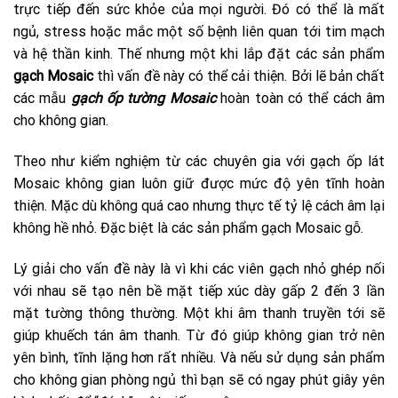
trực tiếp đến sức khỏe của mọi người. Đó có thể là mất
ngủ, stress hoặc mắc một số bệnh liên quan tới tim mạch
và hệ thần kinh. Thế nhưng một khi lắp đặt các sản phẩm
gạch Mosaic
thì vấn đề này có thể cải thiện. Bởi lẽ bản chất
các mẫu
gạch ốp tường Mosaic
hoàn toàn có thể cách âm
cho không gian.
Theo như kiểm nghiệm từ các chuyên gia với gạch ốp lát
Mosaic không gian luôn giữ được mức độ yên tĩnh hoàn
thiện. Mặc dù không quá cao nhưng thực tế tỷ lệ cách âm lại
không hề nhỏ. Đặc biệt là các sản phẩm gạch Mosaic gỗ.
Lý giải cho vấn đề này là vì khi các viên gạch nhỏ ghép nối
với nhau sẽ tạo nên bề mặt tiếp xúc dày gấp 2 đến 3 lần
mặt tường thông thường. Một khi âm thanh truyền tới sẽ
giúp khuếch tán âm thanh. Từ đó giúp không gian trở nên
yên bình, tĩnh lặng hơn rất nhiều. Và nếu sử dụng sản phẩm
cho không gian phòng ngủ thì bạn sẽ có ngay phút giây yên