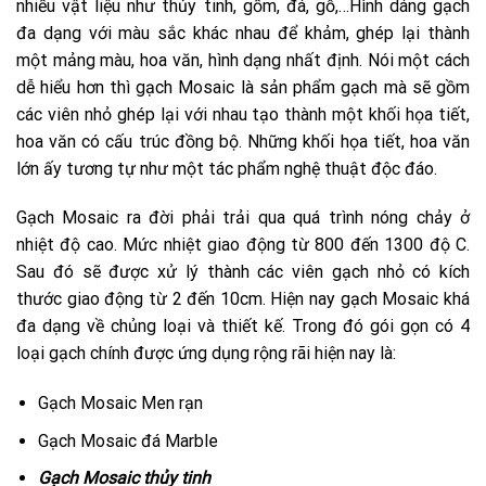
nhiều vật liệu như thủy tinh, gốm, đá, gỗ,…Hình dáng gạch
đa dạng với màu sắc khác nhau để khảm, ghép lại thành
một mảng màu, hoa văn, hình dạng nhất định. Nói một cách
dễ hiểu hơn thì gạch Mosaic là sản phẩm gạch mà sẽ gồm
các viên nhỏ ghép lại với nhau tạo thành một khối họa tiết,
hoa văn có cấu trúc đồng bộ. Những khối họa tiết, hoa văn
lớn ấy tương tự như một tác phẩm nghệ thuật độc đáo.
Gạch Mosaic ra đời phải trải qua quá trình nóng chảy ở
nhiệt độ cao. Mức nhiệt giao động từ 800 đến 1300 độ C.
Sau đó sẽ được xử lý thành các viên gạch nhỏ có kích
thước giao động từ 2 đến 10cm. Hiện nay gạch Mosaic khá
đa dạng về chủng loại và thiết kế. Trong đó gói gọn có 4
loại gạch chính được ứng dụng rộng rãi hiện nay là:
Gạch Mosaic Men rạn
Gạch Mosaic đá Marble
Gạch Mosaic thủy tinh