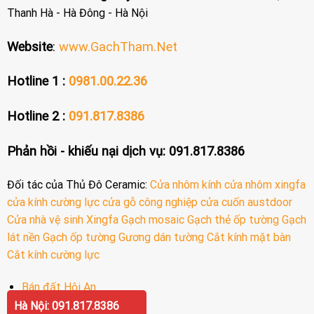
Thanh Hà - Hà Đông - Hà Nội
Website
:
www.GachTham.Net
Hotline 1 :
0981.00.22.36
Hotline 2 :
091.817.8386
Phản hồi - khiếu nại dịch vụ: 091.817.8386
Đối tác của Thủ Đô Ceramic:
Cửa nhôm kính
cửa nhôm xingfa
cửa kính cường lực
cửa gỗ công nghiệp
cửa cuốn austdoor
Cửa nhà vệ sinh
Xingfa
Gạch mosaic
Gạch thẻ ốp tường
Gạch
lát nền
Gạch ốp tường
Gương dán tường
Cắt kính mặt bàn
Cắt kính cường lực
Bán đất Hội An
Hà Nội: 091.817.8386
Bán biệt thự Hội An