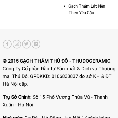
Gạch Thảm Lát Nền
Theo Yêu Cầu
© 2015 GẠCH THẢM THỦ ĐÔ - THUDOCERAMIC
.
Công Ty Cổ phần Đầu tư Sản xuất & Dịch vụ Thương
mại Thủ Đô. GPĐKKD: 0106833837 do sở KH & ĐT
Hà Nội cấp.
Trụ Sở Chính
: Số 15 Phố Vương Thừa Vũ - Thanh
Xuân - Hà Nội
Nhà máy
: Cự Đà - Hà Đông - Hà Nội ( Khách hàng