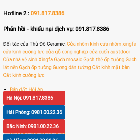
Hotline 2 :
091.817.8386
Phản hồi - khiếu nại dịch vụ: 091.817.8386
Đối tác của Thủ Đô Ceramic:
Cửa nhôm kính
cửa nhôm xingfa
cửa kính cường lực
cửa gỗ công nghiệp
cửa cuốn austdoor
Cửa nhà vệ sinh
Xingfa
Gạch mosaic
Gạch thẻ ốp tường
Gạch
lát nền
Gạch ốp tường
Gương dán tường
Cắt kính mặt bàn
Cắt kính cường lực
Bán đất Hội An
Hà Nội: 091.817.8386
Bán biệt thự Hội An
Bán khách sạn Hội An
Hải Phòng: 0981.00.22.36
Bán khách sạn Đà Nẵng
Bắc Ninh: 0981.00.22.36
Cho thuê căn hộ Đà Nẵng