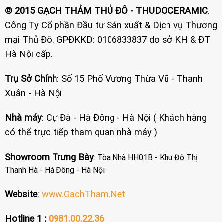
© 2015 GẠCH THẢM THỦ ĐÔ - THUDOCERAMIC
.
Công Ty Cổ phần Đầu tư Sản xuất & Dịch vụ Thương
mại Thủ Đô. GPĐKKD: 0106833837 do sở KH & ĐT
Hà Nội cấp.
Trụ Sở Chính
: Số 15 Phố Vương Thừa Vũ - Thanh
Xuân - Hà Nội
Nhà máy
: Cự Đà - Hà Đông - Hà Nội ( Khách hàng
có thể trực tiếp tham quan nhà máy )
Showroom Trưng Bày
: Tòa Nhà HH01B - Khu Đô Thị
Thanh Hà - Hà Đông - Hà Nội
Website
:
www.GachTham.Net
Hotline 1 :
0981.00.22.36