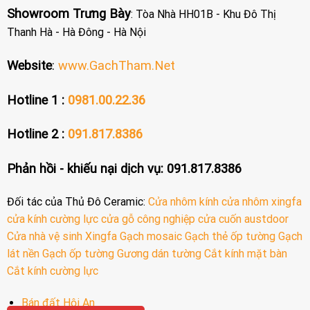
Showroom Trưng Bày
: Tòa Nhà HH01B - Khu Đô Thị
Thanh Hà - Hà Đông - Hà Nội
Website
:
www.GachTham.Net
Hotline 1 :
0981.00.22.36
Hotline 2 :
091.817.8386
Phản hồi - khiếu nại dịch vụ: 091.817.8386
Đối tác của Thủ Đô Ceramic:
Cửa nhôm kính
cửa nhôm xingfa
cửa kính cường lực
cửa gỗ công nghiệp
cửa cuốn austdoor
Cửa nhà vệ sinh
Xingfa
Gạch mosaic
Gạch thẻ ốp tường
Gạch
lát nền
Gạch ốp tường
Gương dán tường
Cắt kính mặt bàn
Cắt kính cường lực
Bán đất Hội An