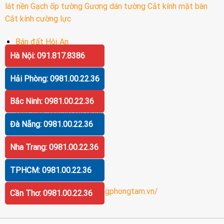
lát nền
Gạch ốp tường
Gương dán tường
Cắt kính mặt bàn
Cắt kính cường lực
Bán đất Hội An
Hà Nội: 091.817.8386
Bán biệt thự Hội An
Bán khách sạn Hội An
Hải Phòng: 0981.00.22.36
Bán khách sạn Đà Nẵng
Bắc Ninh: 0981.00.22.36
Cho thuê căn hộ Đà Nẵng
Đà Nẵng: 0981.00.22.36
Bán biệt thự Đà Nẵng
Bán khách sạn Nha Trang
Nha Trang: 0981.00.22.36
Gương cao cấp
Gương
TPHCM: 0981.00.22.36
Gương nhà tắm
https://guongphongtam.vn/
Cần Thơ: 0981.00.22.36