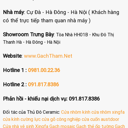
Nhà máy
: Cự Đà - Hà Đông - Hà Nội ( Khách hàng
có thể trực tiếp tham quan nhà máy )
Showroom Trưng Bày
: Tòa Nhà HH01B - Khu Đô Thị
Thanh Hà - Hà Đông - Hà Nội
Website
:
www.GachTham.Net
Hotline 1 :
0981.00.22.36
Hotline 2 :
091.817.8386
Phản hồi - khiếu nại dịch vụ: 091.817.8386
Đối tác của Thủ Đô Ceramic:
Cửa nhôm kính
cửa nhôm xingfa
cửa kính cường lực
cửa gỗ công nghiệp
cửa cuốn austdoor
Cửa nhà vệ sinh
Xingfa
Gạch mosaic
Gạch thẻ ốp tường
Gạch