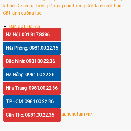
lát nền
Gạch ốp tường
Gương dán tường
Cắt kính mặt bàn
Cắt kính cường lực
Bán đất Hội An
Hà Nội: 091.817.8386
Bán biệt thự Hội An
Bán khách sạn Hội An
Hải Phòng: 0981.00.22.36
Bán khách sạn Đà Nẵng
Bắc Ninh: 0981.00.22.36
Cho thuê căn hộ Đà Nẵng
Đà Nẵng: 0981.00.22.36
Bán biệt thự Đà Nẵng
Bán khách sạn Nha Trang
Nha Trang: 0981.00.22.36
Gương cao cấp
Gương
TPHCM: 0981.00.22.36
Gương nhà tắm
https://guongphongtam.vn/
Cần Thơ: 0981.00.22.36